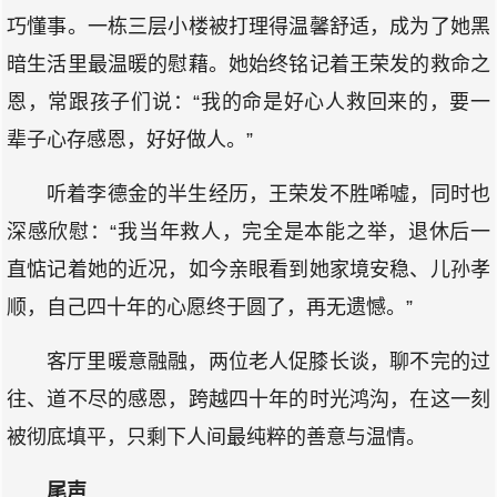
巧懂事。一栋三层小楼被打理得温馨舒适，成为了她黑
暗生活里最温暖的慰藉。她始终铭记着王荣发的救命之
恩，常跟孩子们说：“我的命是好心人救回来的，要一
辈子心存感恩，好好做人。”
听着李德金的半生经历，王荣发不胜唏嘘，同时也
深感欣慰：“我当年救人，完全是本能之举，退休后一
直惦记着她的近况，如今亲眼看到她家境安稳、儿孙孝
顺，自己四十年的心愿终于圆了，再无遗憾。”
客厅里暖意融融，两位老人促膝长谈，聊不完的过
往、道不尽的感恩，跨越四十年的时光鸿沟，在这一刻
被彻底填平，只剩下人间最纯粹的善意与温情。
尾声