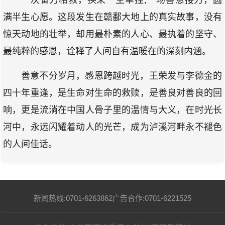
一次奋力相救，换来一生牵挂;一场善意接力，圆
满半生心愿。这段发生在赣鄱大地上的真实故事，没有
惊天动地的壮举，却用最朴素的人心、最执着的坚守、
最纯粹的感恩，诠释了人间自有温暖在的深刻内涵。
善意不分岁月，感恩跨越时光，王荣发与李德金的
四十年重逢，是生命对生命的救赎，是善良对善良的回
响，更是流淌在中国人骨子里的温情与大义，在时光长
河中，永远闪耀着动人的光芒，成为泸溪河畔永不褪色
的人间佳话。
新闻热线:0701-6263862
广告合作:0701-6221525