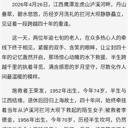
2026年4月26日，江西鹰潭龙虎山泸溪河畔，丹山
叠翠，碧水悠悠，历经岁月洗礼的拦河大坝静静矗立，
见证着一段跨越四十年的重逢。
这一天，两位年逾七旬的老人，在众多热心人的牵
线下终于相见，紧握的双手、含笑的眼眸，让尘封四十
年的记忆轰然开启，那场惊心动魄的水下救援、半生跨
越千里的执着寻觅、满含感恩的岁月坚守，尽数化作人
间最温暖的模样。
施救者王荣发，1952年出生，今年74岁，半生与
江西结缘，退休后回归上海故土，四十年间，始终牵挂
着当年从泸溪河拦河大坝下救起的陌生女子;被救者李
德金，1956年出生，今年70岁，历经半生坎坷，仍然