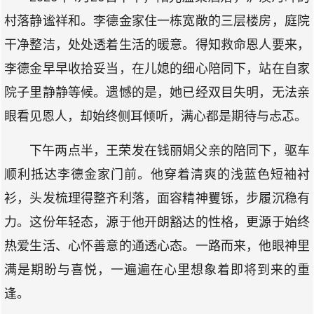
村落静谧祥和。李德金家住一栋宽敞的三层楼房，庭院
干净整洁，处处透着生活的暖意。得知救命恩人要来，
李德金早早收拾妥当，在儿媳的细心陪同下，站在自家
院子里静静等候。遗憾的是，她已经双目失明，无法亲
眼看见恩人，却始终侧耳倾听，满心都是期待与忐忑。
下午两点半，王荣发在钱丽娟父亲的陪同下，驱车
顺利抵达李德金家门前。他穿着清爽的浅蓝色短袖衬
衫，头发梳理得整齐利落，面容精神矍铄，步履沉稳有
力。这份年轻态，源于他开朗豁达的性格，更源于始终
热爱生活、心怀善意的通透心态。一路而来，他眼神里
满是期盼与喜悦，一遍遍在心里想象着即将到来的重
逢。