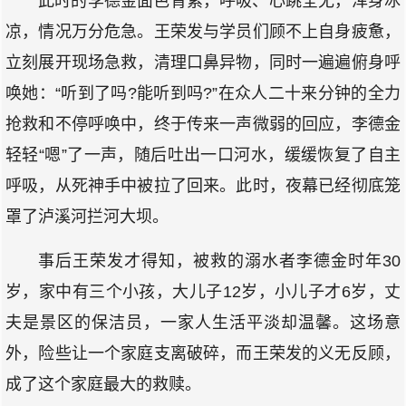
此时的李德金面色青紫，呼吸、心跳全无，浑身冰
凉，情况万分危急。王荣发与学员们顾不上自身疲惫，
立刻展开现场急救，清理口鼻异物，同时一遍遍俯身呼
唤她：“听到了吗?能听到吗?”在众人二十来分钟的全力
抢救和不停呼唤中，终于传来一声微弱的回应，李德金
轻轻“嗯”了一声，随后吐出一口河水，缓缓恢复了自主
呼吸，从死神手中被拉了回来。此时，夜幕已经彻底笼
罩了泸溪河拦河大坝。
事后王荣发才得知，被救的溺水者李德金时年30
岁，家中有三个小孩，大儿子12岁，小儿子才6岁，丈
夫是景区的保洁员，一家人生活平淡却温馨。这场意
外，险些让一个家庭支离破碎，而王荣发的义无反顾，
成了这个家庭最大的救赎。