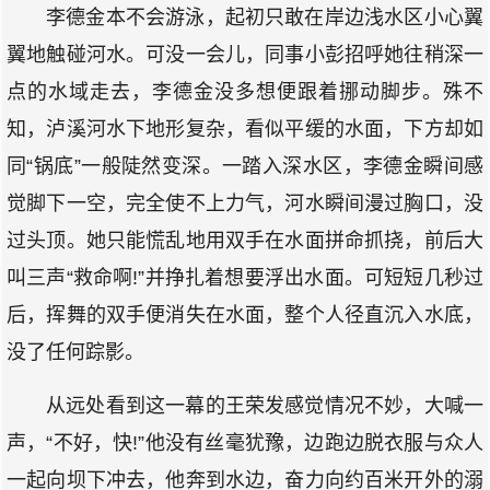
李德金本不会游泳，起初只敢在岸边浅水区小心翼
翼地触碰河水。可没一会儿，同事小彭招呼她往稍深一
点的水域走去，李德金没多想便跟着挪动脚步。殊不
知，泸溪河水下地形复杂，看似平缓的水面，下方却如
同“锅底”一般陡然变深。一踏入深水区，李德金瞬间感
觉脚下一空，完全使不上力气，河水瞬间漫过胸口，没
过头顶。她只能慌乱地用双手在水面拼命抓挠，前后大
叫三声“救命啊!”并挣扎着想要浮出水面。可短短几秒过
后，挥舞的双手便消失在水面，整个人径直沉入水底，
没了任何踪影。
从远处看到这一幕的王荣发感觉情况不妙，大喊一
声，“不好，快!”他没有丝毫犹豫，边跑边脱衣服与众人
一起向坝下冲去，他奔到水边，奋力向约百米开外的溺