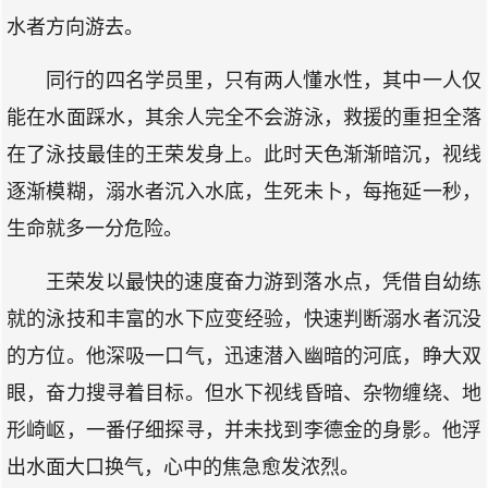
水者方向游去。
同行的四名学员里，只有两人懂水性，其中一人仅
能在水面踩水，其余人完全不会游泳，救援的重担全落
在了泳技最佳的王荣发身上。此时天色渐渐暗沉，视线
逐渐模糊，溺水者沉入水底，生死未卜，每拖延一秒，
生命就多一分危险。
王荣发以最快的速度奋力游到落水点，凭借自幼练
就的泳技和丰富的水下应变经验，快速判断溺水者沉没
的方位。他深吸一口气，迅速潜入幽暗的河底，睁大双
眼，奋力搜寻着目标。但水下视线昏暗、杂物缠绕、地
形崎岖，一番仔细探寻，并未找到李德金的身影。他浮
出水面大口换气，心中的焦急愈发浓烈。