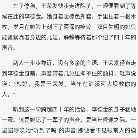
车子停稳，王荣发快步走进院子，一眼便看到了等
候在此的李德金。她身着暖棕色外套，手里拄着一根木
杖，岁月在她脸上刻下了深深的痕迹。双目失明的她只
能紧紧靠着身边的儿媳，静静等待着那个记了四十年的
声音。
两人一步步靠近，没有多余的言语。王荣发径直走
到李德金身前，声音带着几分压抑不住的颤抖，轻声说
道：“您好，我是王荣发，当年在泸溪河大坝救你的
人。”
听到这一句跨越四十年的话语，李德金的身子猛地
一震。这是她记了一辈子的声音，是当年昏迷之际，一
遍遍呼唤她“听到了吗”的声音!即便看不见眼前人的模