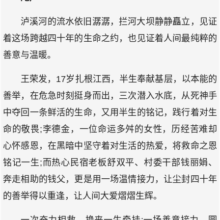
泸溪河的流水依旧潺潺，拦河大坝静静矗立，见证
着这场跨越四十年的生命之约，也见证着人间最纯粹的
善意与温暖。
王荣发，17岁扎根江西，半生奉献基层，以本能的
善举，在危急时刻挺身而出，三次潜入水底，从死神手
中夺回一条鲜活的生命，又用半生的铭记，践行着对生
命的敬畏;李德金，一位命运多舛的女性，历经苦难却
心怀感恩，在黑暗中坚守着对生活的热爱，将救命之恩
铭记一生;而热心民宿老板舒双平、村委干部钱丽娟、
奔走相助的钱父，更是用一场温情接力，让尘封四十年
的善举得以重逢，让人间大爱熠熠生辉。