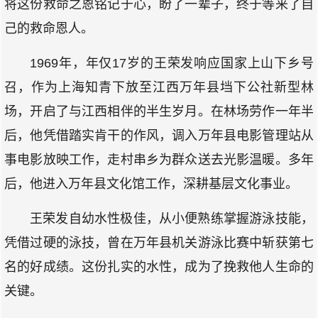
将这份救命之恩铭记于心，盼了一辈子，终于等来了自
己的救命恩人。
1969年，年仅17岁的王荣发响应国家上山下乡号
召，作为上海知青下放至江西万年县垱下公社新型林
场，开启了与江西相伴的半生岁月。在林场劳作一年半
后，他凭借踏实肯干的作风，调入万年县电影管理站从
事电影放映工作，走村串乡为群众送去光影温暖。多年
后，他进入万年县文化馆工作，深耕基层文化事业。
王荣发自幼水性极佳，从小便熟练掌握游泳技能，
凭借过硬的泳技，曾在万年县机关游泳比赛中斩获第七
名的好成绩。这份扎实的水性，成为了挽救他人生命的
关键。