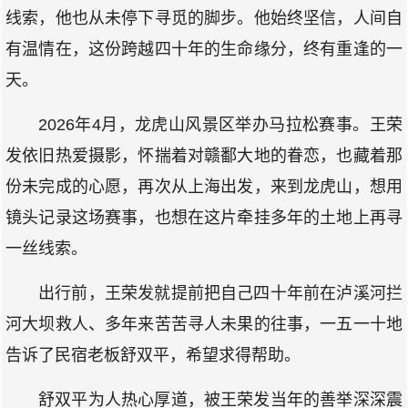
线索，他也从未停下寻觅的脚步。他始终坚信，人间自
有温情在，这份跨越四十年的生命缘分，终有重逢的一
天。
2026年4月，龙虎山风景区举办马拉松赛事。王荣
发依旧热爱摄影，怀揣着对赣鄱大地的眷恋，也藏着那
份未完成的心愿，再次从上海出发，来到龙虎山，想用
镜头记录这场赛事，也想在这片牵挂多年的土地上再寻
一丝线索。
出行前，王荣发就提前把自己四十年前在泸溪河拦
河大坝救人、多年来苦苦寻人未果的往事，一五一十地
告诉了民宿老板舒双平，希望求得帮助。
舒双平为人热心厚道，被王荣发当年的善举深深震