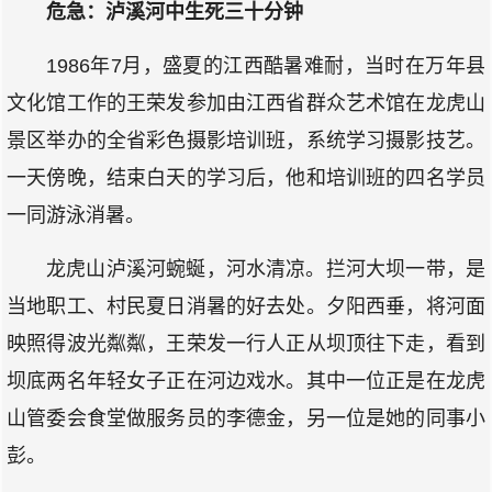
危急：泸溪河中生死三十分钟
1986年7月，盛夏的江西酷暑难耐，当时在万年县
文化馆工作的王荣发参加由江西省群众艺术馆在龙虎山
景区举办的全省彩色摄影培训班，系统学习摄影技艺。
一天傍晚，结束白天的学习后，他和培训班的四名学员
一同游泳消暑。
龙虎山泸溪河蜿蜒，河水清凉。拦河大坝一带，是
当地职工、村民夏日消暑的好去处。夕阳西垂，将河面
映照得波光粼粼，王荣发一行人正从坝顶往下走，看到
坝底两名年轻女子正在河边戏水。其中一位正是在龙虎
山管委会食堂做服务员的李德金，另一位是她的同事小
彭。