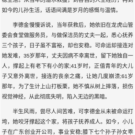
稳生活。从当年的溺水救援，到各自的人生经历，再到
如今的儿孙生活，话语间满是岁月的感慨与温情。
李德金慢慢诉说，当年获救后，她依旧在龙虎山管
委会食堂做服务员，与做保洁员的丈夫一起，悉心抚养
三个孩子，日子虽不富裕，却也安稳。可命运却接连对
她发难，35岁那年，丈夫因病不幸离世，留下她独自一
人，撑起上有老下有小的家;41岁时，正值青年的大儿
子又意外离世，接连的丧亲之痛，让她几度崩溃;61岁
那年，为了生计上山打板栗，她不慎从树上摔落，损伤
视觉神经，从此彻底失明，陷入无边的黑暗。
半生风雨，尝尽人间苦难，可李德金从未被命运打
垮，她咬牙撑起这个家，将孩子抚养成人。如今，小儿
子在广东创业开公司，事业安稳;膝下七个孙子孙女乖