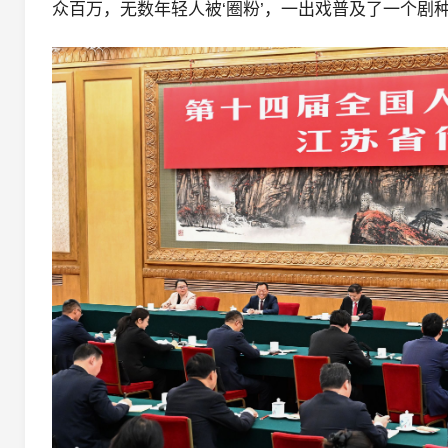
众百万，无数年轻人被‘圈粉’，一出戏普及了一个剧种