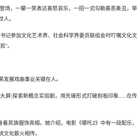
登场，一颦一笑表达喜怒哀乐，一招一式勾勒善恶美丑，举
世人。
，总书记参加文化艺术界、社会科学界委员联组会时叮嘱文化文
民”。
荣发展戏曲事业关键在人。
屏;探索新概念实验剧，用先锋形式打破刻板印象.....在传
尼身着民族服饰亮相。她介绍，电影《哪吒2》中有一段配乐，
统文化薪火相传。