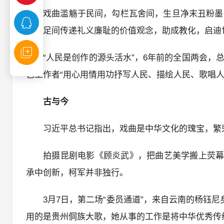
戏曲滥觞于民间，勾栏瓦舍间，生旦净末丑粉墨
手投足间传递礼义廉耻的价值观念，助成教化，启迪
“人民是创作的源头活水”，6年前的全国两会
艺工作者“用心用情用功抒写人民、描绘人民、歌唱人
古与今
习近平总书记指出，戏曲是中华文化的瑰宝，繁
拍摄昆剧电影《顾炎武》，把曲艺美学搬上荧幕大
承中创新，柯军并非独行。
3月7日，第二场“委员通道”，来自云南的杨钰
用的是贵州侗族大歌，她从事的工作是将中华优秀传