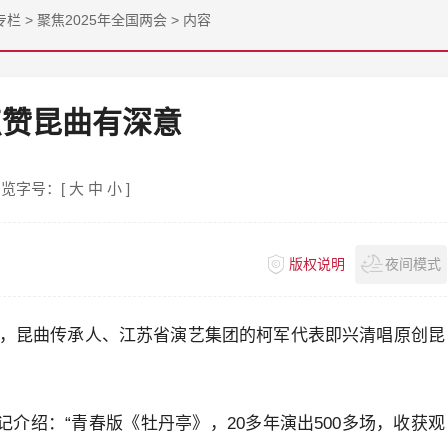
专栏
>
聚焦2025年全国两会
>
内容
点赞昆曲有深意
览字号：[
大
中
小
]
版权说明
夜间模式
，昆曲传承人、江苏省演艺集团的柯军代表即兴清唱原创昆
记介绍：“青春版《牡丹亭》，20多年演出500多场，收获观