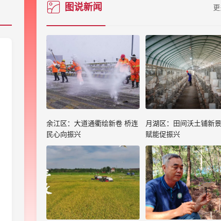
图说新闻
更
余江区：大道通衢绘新卷 桥连
月湖区：田间沃土铺新景
民心向振兴
赋能促振兴