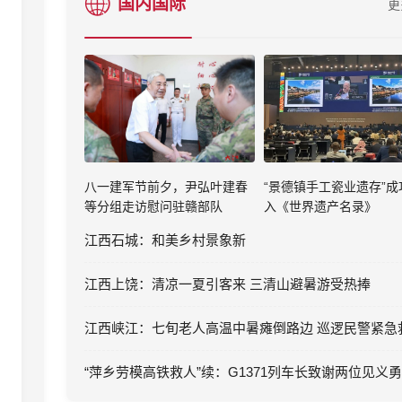
国内国际
更
八一建军节前夕，尹弘叶建春
“景德镇手工瓷业遗存”成
等分组走访慰问驻赣部队
入《世界遗产名录》
江西石城：和美乡村景象新
江西上饶：清凉一夏引客来 三清山避暑游受热捧
江西峡江：七旬老人高温中暑瘫倒路边 巡逻民警紧急