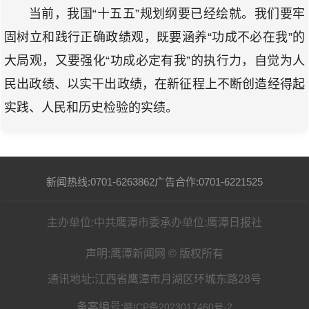
当前，我国“十五五”规划纲要已经绘就。我们要牢
固树立和践行正确政绩观，既要涵养“功成不必在我”的
大局观，又要强化“功成必定有我”的执行力，自觉为人
民出政绩、以实干出政绩，在新征程上不断创造经得起
实践、人民和历史检验的实绩。
新闻热线:0701-6263862
广告合作:0701-6221525
主办单位:中共鹰潭市委
承办单位:鹰潭日报社
声明:鹰潭新闻网 © 版权所有
通讯地址:江西省鹰潭市月湖区环城东路28号
备案编号:
赣ICP备2023017460号-2