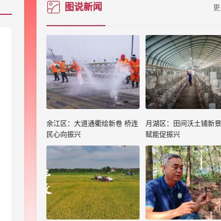
图说新闻
更
余江区：大道通衢绘新卷 桥连
月湖区：田间沃土铺新景
民心向振兴
赋能促振兴