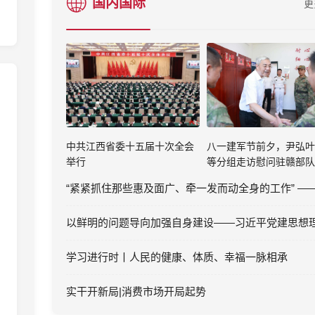
国内国际
更
中共江西省委十五届十次全会
八一建军节前夕，尹弘叶
举行
等分组走访慰问驻赣部队
学习进行时丨人民的健康、体质、幸福一脉相承
实干开新局|消费市场开局起势