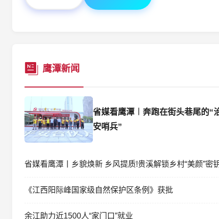
鹰潭新闻
省媒看鹰潭︱奔跑在街头巷尾的“
安哨兵”
省媒看鹰潭丨乡貌焕新 乡风提质!贵溪解锁乡村“美颜”密
《江西阳际峰国家级自然保护区条例》获批
余江助力近1500人“家门口”就业