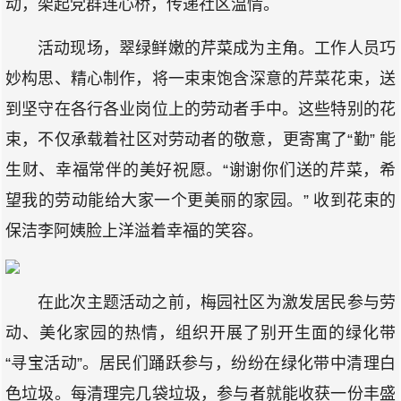
动，架起党群连心桥，传递社区温情。
活动现场，翠绿鲜嫩的芹菜成为主角。工作人员巧
妙构思、精心制作，将一束束饱含深意的芹菜花束，送
到坚守在各行各业岗位上的劳动者手中。这些特别的花
束，不仅承载着社区对劳动者的敬意，更寄寓了“勤” 能
生财、幸福常伴的美好祝愿。“谢谢你们送的芹菜，希
望我的劳动能给大家一个更美丽的家园。” 收到花束的
保洁李阿姨脸上洋溢着幸福的笑容。
在此次主题活动之前，梅园社区为激发居民参与劳
动、美化家园的热情，组织开展了别开生面的绿化带
“寻宝活动”。居民们踊跃参与，纷纷在绿化带中清理白
色垃圾。每清理完几袋垃圾，参与者就能收获一份丰盛