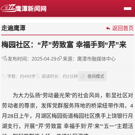
走遍鹰潭
返回首页
梅园社区：“芹”劳致富 幸福手到“芹”来
发布时间：2025-04-29
来源：鹰潭市融媒体中心
字数：
约493字
阅读时长：
约2分钟
夜间模式
为大力弘扬“劳动最光荣”的社会风尚，彰显社区对
劳动者的尊崇，发挥党群服务阵地的桥梁纽带作用，4
月28日上午，月湖区梅园街道梅园社区携手上饶银行月
湖支行，开展“‘芹’劳致富 幸福手到‘芹’来”“五一”主题活