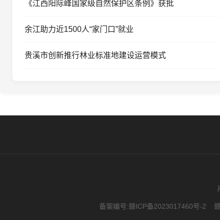
《江西阳际峰国家级自然保护区条例》获批
余江助力近1500人“家门口”就业
贵溪市创新推行林业标准地建设运营模式
备案编号:
赣ICP备2023017460号-2
赣