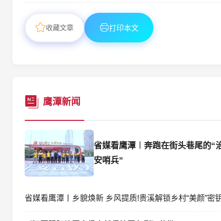
收藏文章
打印本文
鹰潭新闻
省媒看鹰潭︱奔跑在街头巷尾的“
安哨兵”
省媒看鹰潭丨乡貌焕新 乡风提质!贵溪解锁乡村“美颜”密