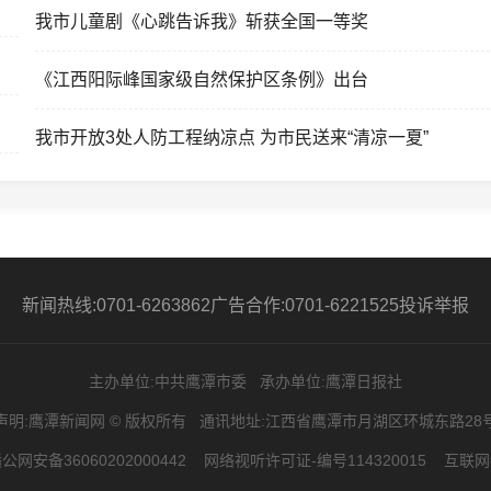
我市儿童剧《心跳告诉我》斩获全国一等奖
《江西阳际峰国家级自然保护区条例》出台
我市开放3处人防工程纳凉点 为市民送来“清凉一夏”
新闻热线:0701-6263862
广告合作:0701-6221525
投诉举报
主办单位:中共鹰潭市委
承办单位:鹰潭日报社
声明:鹰潭新闻网 © 版权所有
通讯地址:江西省鹰潭市月湖区环城东路28
公网安备36060202000442
网络视听许可证-编号114320015
互联网