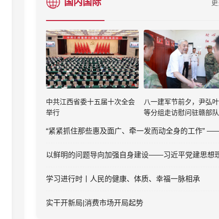
国内国际
更
中共江西省委十五届十次全会
八一建军节前夕，尹弘叶
举行
等分组走访慰问驻赣部队
学习进行时丨人民的健康、体质、幸福一脉相承
实干开新局|消费市场开局起势