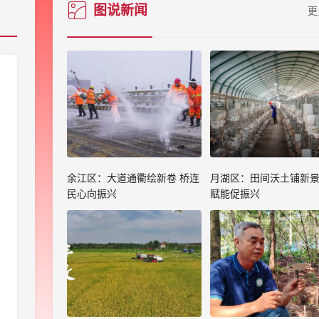
图说新闻
更
余江区：大道通衢绘新卷 桥连
月湖区：田间沃土铺新景
民心向振兴
赋能促振兴