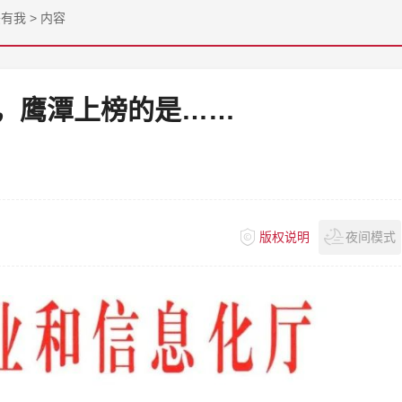
兴有我
>
内容
，鹰潭上榜的是……
版权说明
夜间模式