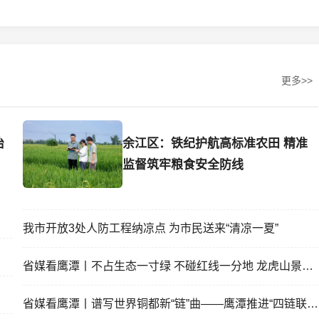
更多>>
治
余江区：铁纪护航高标准农田 精准
监督筑牢粮食安全防线
我市开放3处人防工程纳凉点 为市民送来“清凉一夏”
省媒看鹰潭丨不占生态一寸绿 不碰红线一分地 龙虎山景区
省媒看鹰潭丨谱写世界铜都新“链”曲——鹰潭推进“四链联