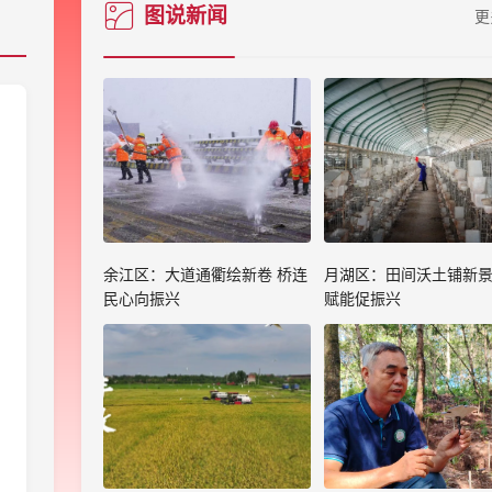
图说新闻
更
余江区：大道通衢绘新卷 桥连
月湖区：田间沃土铺新景
民心向振兴
赋能促振兴