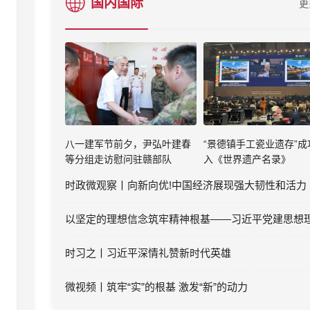
国内国际
更
八一建军节前夕，尹弘叶建春
“景德镇手工瓷业遗存”成
等分组走访慰问驻赣部队
入《世界遗产名录》
时政微观察丨向新向优!中国经济展现强大韧性和活力
时习之丨习近平深情礼赞新时代英雄
微视频丨筑牢“实”的根基 激发“新”的动力