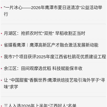
“一片冰心——2026年鹰潭市夏日送清凉”公益活动举
行
月湖区：抢抓农时忙“双抢” 早稻收割正当时
省媒看鹰潭︱鹰潭高新区产才融合激活发展新动能
我市7个项目获评2025年度江西省杜鹃花优质建设工程
余江区：田间观摩选优稻 科技赋能保丰收
让 “中国甜蜜”香飘世界!鹰潭烘焙技艺吸引海外学子“寻
味”求学
三人入选2026年上半年“江西好人”名单