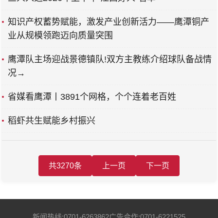
知识产权蓄势赋能，激发产业创新活力——鹰潭铜产
业从规模领跑迈向质量突围
鹰潭队主场迎战景德镇队!双方主教练介绍球队备战情
况→
省媒看鹰潭丨3891个网格，个个连着老百姓
稻虾共生赋能乡村振兴
共3270条
上一页
下一页
新闻热线:0701-6263862
广告合作:0701-6221525