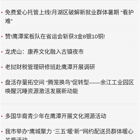
免费爱心托管上线!月湖区破解新就业群体暑期 “看护
难”
赞!鹰潭桨板队在省运会斩获3金8银10铜!
龙虎山：康养文化融入古镇夜市
老挝财税管理研修班赴鹰潭开展调研
盘活存量拓空间 “腾笼换鸟”促转型——余江工业园区
唤醒沉睡资源激活发展新动能
多国华裔青少年在鹰潭开展文化溯源活动
我市举办“鹰城聚力 ‘三五’暖‘新’”网约配送员群体暖心