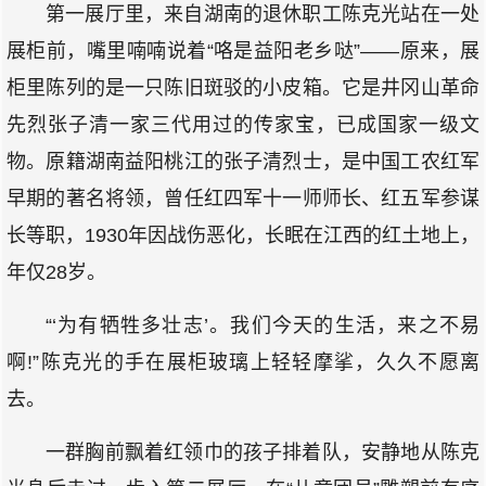
第一展厅里，来自湖南的退休职工陈克光站在一处
展柜前，嘴里喃喃说着“咯是益阳老乡哒”——原来，展
柜里陈列的是一只陈旧斑驳的小皮箱。它是井冈山革命
先烈张子清一家三代用过的传家宝，已成国家一级文
物。原籍湖南益阳桃江的张子清烈士，是中国工农红军
早期的著名将领，曾任红四军十一师师长、红五军参谋
长等职，1930年因战伤恶化，长眠在江西的红土地上，
年仅28岁。
“‘为有牺牲多壮志’。我们今天的生活，来之不易
啊!”陈克光的手在展柜玻璃上轻轻摩挲，久久不愿离
去。
一群胸前飘着红领巾的孩子排着队，安静地从陈克