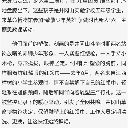
光身后走过，步入第二展厅，在“儿童团员”雕塑前有序
地盘膝坐下。这些孩子是井冈山实验学校五年级学生，
来革命博物馆参加“致敬少年英雄 争做时代新人”六一主
题思政课活动。
他们面前的塑像，刻画的是井冈山斗争时期两名站
岗放哨的赤脚少年形象，一人紧握红缨枪，一人手持小
木枪，身形挺拔，眼神坚定。“小哨兵”塑像的胸前，同
样飘着鲜红耀眼的红领巾——去年8月，两名来自江西
樟树的小学生参观时，情不自禁解下自己的红领巾，轻
轻系在雕像颈间，随后和同伴向着雕塑庄严行礼。这一
被监控记录下的暖心举动，引发了全网共鸣。井冈山革
命博物馆决定，保留雕塑上的红领巾，工作人员定期清
洗、更换，让这抹红始终鲜艳。