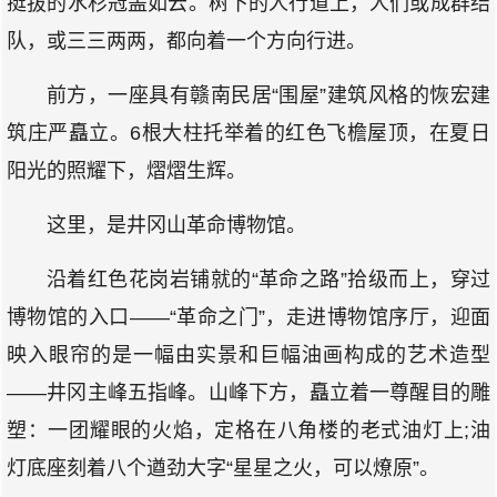
挺拔的水杉冠盖如云。树下的人行道上，人们或成群结
队，或三三两两，都向着一个方向行进。
前方，一座具有赣南民居“围屋”建筑风格的恢宏建
筑庄严矗立。6根大柱托举着的红色飞檐屋顶，在夏日
阳光的照耀下，熠熠生辉。
这里，是井冈山革命博物馆。
沿着红色花岗岩铺就的“革命之路”拾级而上，穿过
博物馆的入口——“革命之门”，走进博物馆序厅，迎面
映入眼帘的是一幅由实景和巨幅油画构成的艺术造型
——井冈主峰五指峰。山峰下方，矗立着一尊醒目的雕
塑：一团耀眼的火焰，定格在八角楼的老式油灯上;油
灯底座刻着八个遒劲大字“星星之火，可以燎原”。