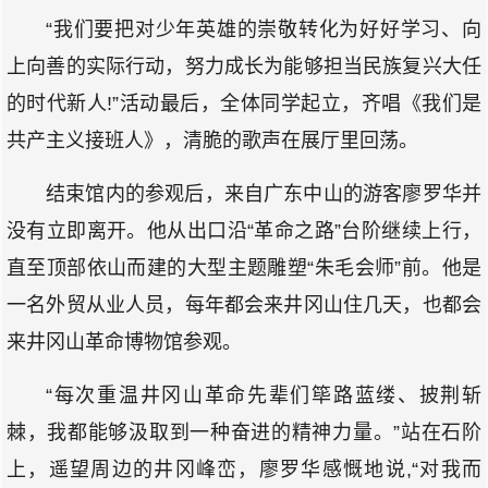
“我们要把对少年英雄的崇敬转化为好好学习、向
上向善的实际行动，努力成长为能够担当民族复兴大任
的时代新人!”活动最后，全体同学起立，齐唱《我们是
共产主义接班人》，清脆的歌声在展厅里回荡。
结束馆内的参观后，来自广东中山的游客廖罗华并
没有立即离开。他从出口沿“革命之路”台阶继续上行，
直至顶部依山而建的大型主题雕塑“朱毛会师”前。他是
一名外贸从业人员，每年都会来井冈山住几天，也都会
来井冈山革命博物馆参观。
“每次重温井冈山革命先辈们筚路蓝缕、披荆斩
棘，我都能够汲取到一种奋进的精神力量。”站在石阶
上，遥望周边的井冈峰峦，廖罗华感慨地说,“对我而