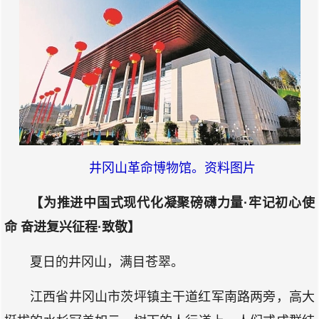
井冈山革命博物馆。资料图片
【为推进中国式现代化凝聚磅礴力量·牢记初心使
命 奋进复兴征程·致敬】
夏日的井冈山，满目苍翠。
江西省井冈山市茨坪镇主干道红军南路两旁，高大