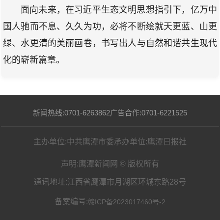
面向未来，在习近平生态文明思想指引下，亿万中
国人驰而不息、久久为功，必将不断绘就天更蓝、山更
绿、水更清的美丽画卷，书写出人与自然和谐共生现代
化的崭新篇章。
新闻热线:0701-6263862
广告合作:0701-6221525
主办单位:中共鹰潭市委
承办单位:鹰潭日报社
声明:鹰潭新闻网 © 版权所有
通讯地址:江西省鹰潭市月湖区环城东路28号
备案编号:
赣ICP备2023017460号-2