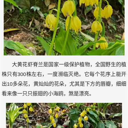
大黄花虾脊兰是国家一级保护植物，全国野生的植
株只有300株左右，一度濒临灭绝。它每个花序上能开
出10多朵花，黄灿灿的花朵，尤其是下方的唇瓣，细细
看来像一只只振翅的小海鸥，煞是漂亮。