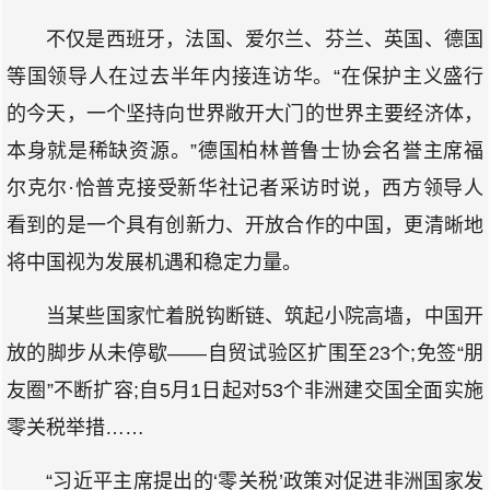
不仅是西班牙，法国、爱尔兰、芬兰、英国、德国
等国领导人在过去半年内接连访华。“在保护主义盛行
的今天，一个坚持向世界敞开大门的世界主要经济体，
本身就是稀缺资源。”德国柏林普鲁士协会名誉主席福
尔克尔·恰普克接受新华社记者采访时说，西方领导人
看到的是一个具有创新力、开放合作的中国，更清晰地
将中国视为发展机遇和稳定力量。
当某些国家忙着脱钩断链、筑起小院高墙，中国开
放的脚步从未停歇——自贸试验区扩围至23个;免签“朋
友圈”不断扩容;自5月1日起对53个非洲建交国全面实施
零关税举措……
“习近平主席提出的‘零关税’政策对促进非洲国家发