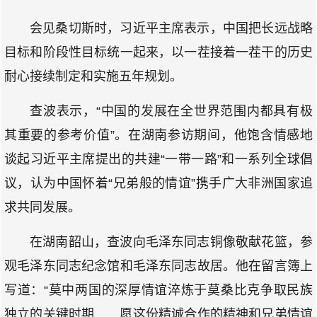
会见桑切斯时，习近平主席表示，中国把长远战略
目标和阶段性目标统一起来，以一茬接着一茬干的历史
耐心接续制定和实施五年规划。
查波表示，“中国的发展在全世界范围内都具有极
其重要的参考价值”。在湖南参访期间，他饱含情感地
谈起习近平主席提出的共建“一带一路”和一系列全球倡
议，认为中国怀着“兄弟般的情谊”携手广大非洲国家追
求共同发展。
在湖南韶山，查波向毛泽东同志铜像敬献花篮，参
观毛泽东同志纪念馆和毛泽东同志故居。他在留言簿上
写道：“莫中两国的深厚情谊淬炼于莫桑比克争取民族
独立的关键时期……愿这份精诚合作的精神和兄弟情谊