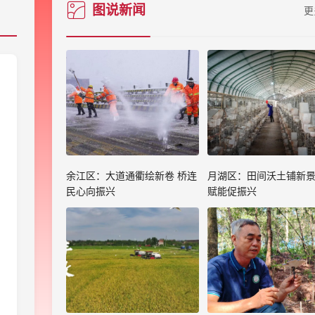
图说新闻
更
余江区：大道通衢绘新卷 桥连
月湖区：田间沃土铺新景
民心向振兴
赋能促振兴