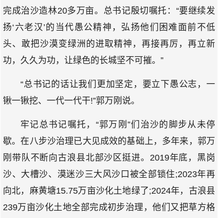
完成治沙造林20多万亩。总书记殷切嘱托：“要继续发
扬‘六老汉’的当代愚公精神，弘扬他们困难面前不低
头、敢把沙漠变绿洲的进取精神，再接再厉，再立新
功，久久为功，让绿色的长城坚不可摧。”
“总书记的话让我们更加坚定，要立下愚公志，一
锹一锹挖、一代一代干!”郭万刚说。
牢记总书记嘱托，“郭万刚”们治沙的脚步从未停
歇。在八步沙治理已大见成效的基础上，多年来，郭万
刚带队不断向古浪县北部沙区挺进。2019年底，黑岗
沙、大槽沙、漠迷沙三大风沙口被全部锁住;2023年再
向北，麻黄塘15.75万亩沙化土地绿了;2024年，古浪县
239万亩沙化土地全部完成初步治理，他们又把草方格