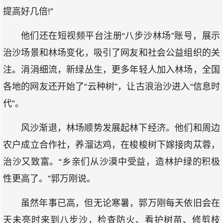
提高好几倍!”
他们还在短视频平台注册“八步沙林场”账号，展示
治沙场景和林场变化，吸引了网友和社会公益组织的关
注。涓涓细流，新绿丛生，更多年轻人加入林场，全国
各地的网友还开始了“云种树”，让古浪治沙进入“信息时
代”。
风沙渐退，林场顺势发展起林下经济。他们和周边
农户成立合作社，养溜达鸡，在梭梭树下嫁接肉苁蓉，
治沙又致富。“乡亲们从沙漠中受益，造林护绿的积极
性更高了。”郭万刚说。
虽然年事已高，但无论寒暑，郭万刚每天依旧会在
天未亮时来到八步沙，检查防火、看护树苗、修剪枝