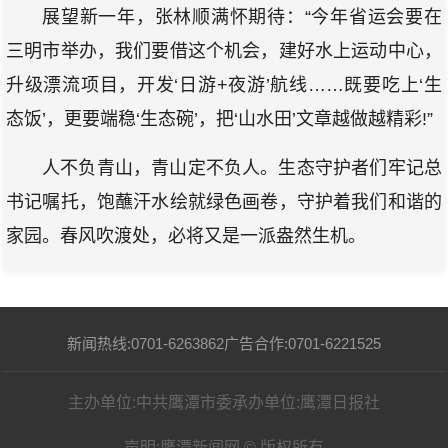
展望新一年，张林顺满怀期待：“今年省运会要在
三明市举办，我们要借这个机会，建好水上运动中心，
升级漂流项目，开发‘日游+夜游’航线……既要吃上‘生
态饭’，更要端稳‘生态碗’，把‘山水田’文章越做越精彩!”
人不负青山，青山定不负人。生态守护者们牢记总
书记嘱托，饱蘸汗水绘就绿色画卷，守护着我们和谐的
家园。春风吹渡处，必将又是一派盎然生机。
新闻热线:0701-6263862
广告合作:0701-6221525
主办单位:中共鹰潭市委
承办单位:鹰潭日报社
声明:鹰潭新闻网 © 版权所有