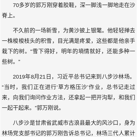
70多岁的郭万刚穿着胶鞋，深一脚浅一脚地走在沙
脊上。
不久前的一场新雪，为黄沙披上银氅。他轻轻掸去
一株梭梭枝头的积雪，目光满是疼爱，这些都是他亲手
栽下的树。“雪下得好，明年的墒情就好，还能多种一
些树。”
2019年8月21日，习近平总书记来到八步沙林场。
“当时，我们正在进行‘草方格压沙’作业，总书记走过
来，向我们询问作业方法，还拿起一把开沟犁，和我们
一起干起来。”郭万刚说。
八步沙是甘肃省武威市古浪县最大的风沙口，身为
林场党支部书记的郭万刚告诉总书记，林场三代人累计