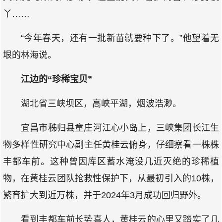
丫……
“今年春天，还有一批新苗就要种下了。”他望着无
垠的林海说。
江边的“珍稀宝贝”
湖北省三峡坝区，高峡平湖，烟波浩渺。
宜昌市秭归县童庄河江心小岛上，三峡集团长江生
物多样性研究中心副主任黄桂云俯身，仔细察看一株株
丰都车前。这种曾因库区蓄水淹没几近灭绝的珍稀植
物，在黄桂云团队抢救性保护下，从最初引入的10株，
繁育扩大到近万株，并于2024年3月成功回归野外。
看到丰都车前长势喜人，黄桂云的心里又踏实了几