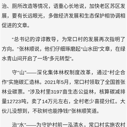
治、厕所改造等情况，语重心长地说，加快老区苏区发
展，要有长远眼光，多做经济发展和生态保护相协调相
促进的文章。
“总书记的谆谆教导，为常口村的发展再次指明了
方向。”张林顺说，他们仔细琢磨起“山水田”文章，在绿
水青山间开启了一场“多元转型”。
守“山”——深化集体林权制度改革，通过“村企合
作”实施碳汇造林。2021年5月，常口村领取了全国首张
林业碳票。“涉及村里3197亩生态公益林，核算碳减排
量12723吨，卖了14万元左右，全村老少喜提分红。大
伙儿没想到，不砍树也能挣钱!”张林顺笑道。
治“水”——为守护村前一泓清水，常口村实施农村