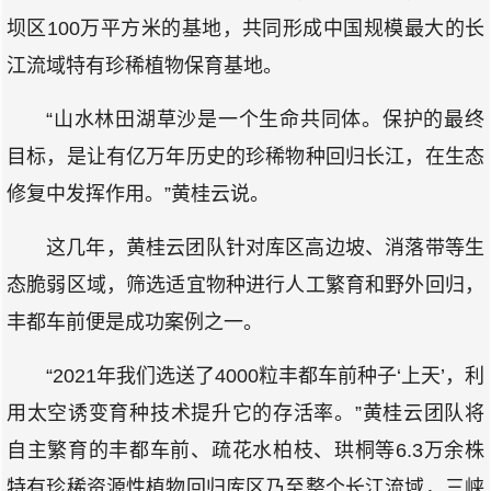
坝区100万平方米的基地，共同形成中国规模最大的长
江流域特有珍稀植物保育基地。
“山水林田湖草沙是一个生命共同体。保护的最终
目标，是让有亿万年历史的珍稀物种回归长江，在生态
修复中发挥作用。”黄桂云说。
这几年，黄桂云团队针对库区高边坡、消落带等生
态脆弱区域，筛选适宜物种进行人工繁育和野外回归，
丰都车前便是成功案例之一。
“2021年我们选送了4000粒丰都车前种子‘上天’，利
用太空诱变育种技术提升它的存活率。”黄桂云团队将
自主繁育的丰都车前、疏花水柏枝、珙桐等6.3万余株
特有珍稀资源性植物回归库区乃至整个长江流域，三峡