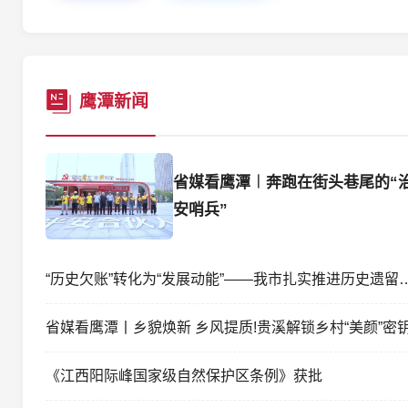
鹰潭新闻
省媒看鹰潭︱奔跑在街头巷尾的“
安哨兵”
“历史欠账”转化为“发展动能”——我市扎实推进历史遗
省媒看鹰潭丨乡貌焕新 乡风提质!贵溪解锁乡村“美颜”密
《江西阳际峰国家级自然保护区条例》获批