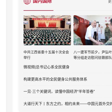
国内国际
更
中共江西省委十五届十次全会
八一建军节前夕，尹弘叶
举行
等分组走访慰问驻赣部队
微视频|总书记心系全民健身
构建更高水平的全民健身公共服务体系
一见·三个关键词，读懂中国经济“半年答卷”