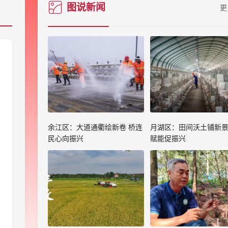
图说新闻
更
余江区：大道通衢绘新卷 桥连
月湖区：田间沃土铺新景
民心向振兴
赋能促振兴