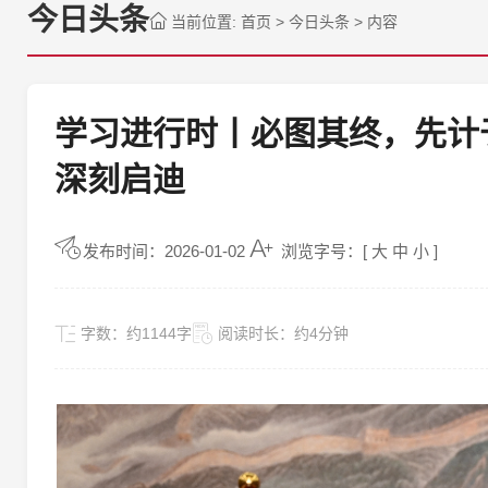
今日头条
当前位置:
首页
>
今日头条
>
内容
学习进行时丨必图其终，先计
深刻启迪
发布时间：2026-01-02
浏览字号：[
大
中
小
]
字数：
约1144字
阅读时长：
约4分钟