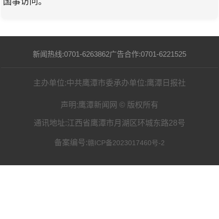
国事访问。
新闻热线:0701-6263862
广告合作:0701-6221525
主办单位:中共鹰潭市委
承办单位:鹰潭日报社
声明:鹰潭新闻网 © 版权所有
通讯地址:江西省鹰潭市月湖区环城东路28号
备案编号:
赣ICP备2023017460号-2