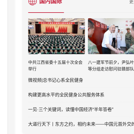
国内国际
更
中共江西省委十五届十次全会
八一建军节前夕，尹弘叶
举行
等分组走访慰问驻赣部队
微视频|总书记心系全民健身
构建更高水平的全民健身公共服务体系
一见·三个关键词，读懂中国经济“半年答卷”