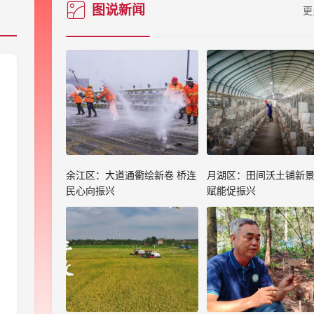
图说新闻
更
余江区：大道通衢绘新卷 桥连
月湖区：田间沃土铺新景
民心向振兴
赋能促振兴