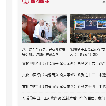
国内国际
更
八一建军节前夕，尹弘叶建春
“景德镇手工瓷业遗存”成
等分组走访慰问驻赣部队
入《世界遗产名录》