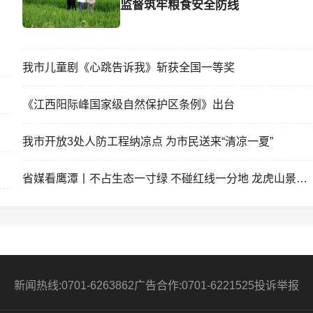
监督筑牢粮食安全防线
我市儿童剧《心跳告诉我》斩获全国一等奖
《江西阳际峰国家级自然保护区条例》出台
我市开放3处人防工程纳凉点 为市民送来“清凉一夏”
省媒看鹰潭丨不占生态一寸绿 不碰红线一分地 龙虎山景区
新闻热线:0701-6263862
广告合作:0701-6221525
投诉举报