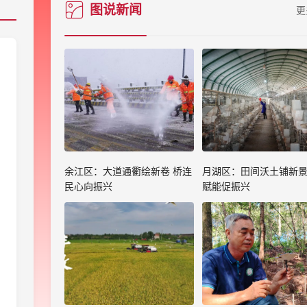
图说新闻
更
余江区：大道通衢绘新卷 桥连
月湖区：田间沃土铺新景
民心向振兴
赋能促振兴