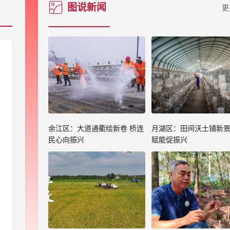
图说新闻
更
余江区：大道通衢绘新卷 桥连
月湖区：田间沃土铺新景
民心向振兴
赋能促振兴