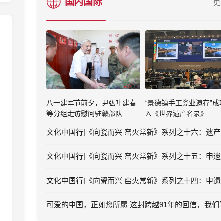
国内国际
更
八一建军节前夕，尹弘叶建春
“景德镇手工瓷业遗存”成
等分组走访慰问驻赣部队
入《世界遗产名录》
探索补充耕地布局最优解