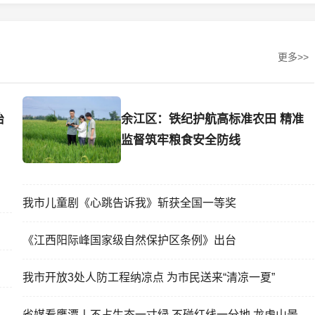
更多>>
治
余江区：铁纪护航高标准农田 精准
监督筑牢粮食安全防线
我市儿童剧《心跳告诉我》斩获全国一等奖
《江西阳际峰国家级自然保护区条例》出台
我市开放3处人防工程纳凉点 为市民送来“清凉一夏”
省媒看鹰潭丨不占生态一寸绿 不碰红线一分地 龙虎山景区