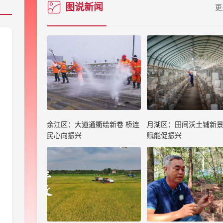
图说新闻
更
余江区：大道通衢绘新卷 桥连
月湖区：田间沃土铺新景
民心向振兴
赋能促振兴