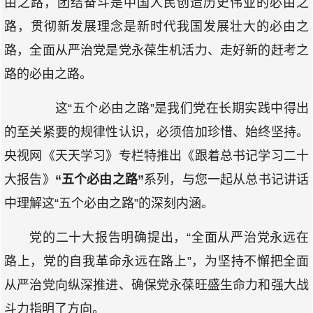
由之路，团结奋斗是中国人民创造历史伟业的必由之
路，贯彻新发展理念是新时代我国发展壮大的必由之
路，全面从严治党是党永葆生机活力、走好新的赶考之
路的必由之路。
这“五个必由之路”是我们党在长期实践中得出
的至关紧要的规律性认识，必须倍加珍惜、始终坚持。
央视网《天天学习》专栏特推出《跟着总书记学习二十
大报告》
“五个必由之路”
系列，与您一起从总书记讲话
中理解这“五个必由之路”的深刻内涵。
党的二十大报告明确提出，“全面从严治党永远在
路上，党的自我革命永远在路上”，为坚持不懈把全面
从严治党向纵深推进、确保党永葆旺盛生命力和强大战
斗力指明了方向。