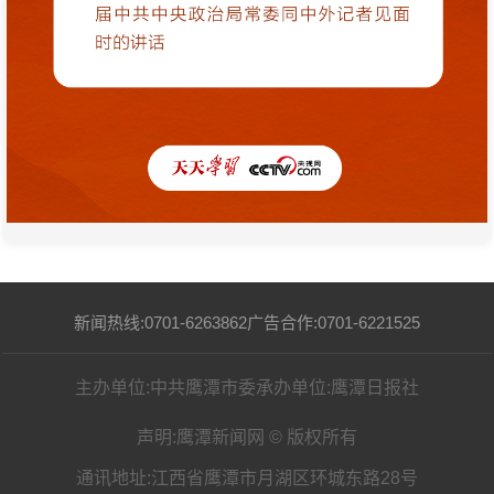
新闻热线:0701-6263862
广告合作:0701-6221525
主办单位:中共鹰潭市委
承办单位:鹰潭日报社
声明:鹰潭新闻网 © 版权所有
通讯地址:江西省鹰潭市月湖区环城东路28号