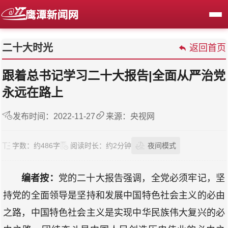
二十大时光
返回首页
跟着总书记学习二十大报告|全面从严治党
永远在路上
发布时间：2022-11-27
来源：央视网
字数：
约486字
阅读时长：
约2分钟
夜间模式
编者按：
党的二十大报告强调，全党必须牢记，坚
持党的全面领导是坚持和发展中国特色社会主义的必由
之路，中国特色社会主义是实现中华民族伟大复兴的必