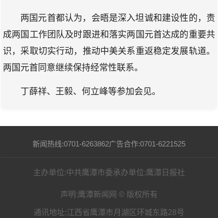
两国元首都认为，会晤是深入坦诚和建设性的，责
成两国工作团队及时跟进和落实两国元首达成的重要共
识，采取切实行动，推动中美关系重返稳定发展轨道。
两国元首同意继续保持经常性联系。
丁薛祥、王毅、何立峰等参加会见。
新闻热线:0701-6263862
广告合作:0701-6221525
主办单位:中共鹰潭市委
承办单位:鹰潭日报社
声明:鹰潭新闻网 © 版权所有
通讯地址:江西省鹰潭市月湖区环城东路28号