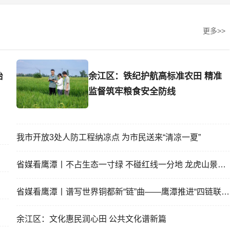
更多>>
治
余江区：铁纪护航高标准农田 精准
监督筑牢粮食安全防线
我市开放3处人防工程纳凉点 为市民送来“清凉一夏”
省媒看鹰潭丨不占生态一寸绿 不碰红线一分地 龙虎山景区
省媒看鹰潭丨谱写世界铜都新“链”曲——鹰潭推进“四链联
余江区：文化惠民润心田 公共文化谱新篇