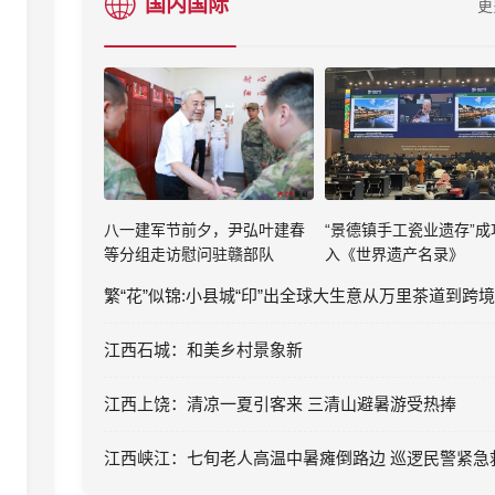
国内国际
更
八一建军节前夕，尹弘叶建春
“景德镇手工瓷业遗存”成
等分组走访慰问驻赣部队
入《世界遗产名录》
江西石城：和美乡村景象新
江西上饶：清凉一夏引客来 三清山避暑游受热捧
江西峡江：七旬老人高温中暑瘫倒路边 巡逻民警紧急