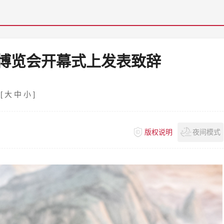
博览会开幕式上发表致辞
[
大
中
小
]
版权说明
夜间模式