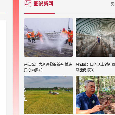
图说新闻
更
余江区：大道通衢绘新卷 桥连
月湖区：田间沃土铺新景
民心向振兴
赋能促振兴