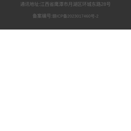
通讯地址:江西省鹰潭市月湖区环城东路28号
备案编号:
赣ICP备2023017460号-2