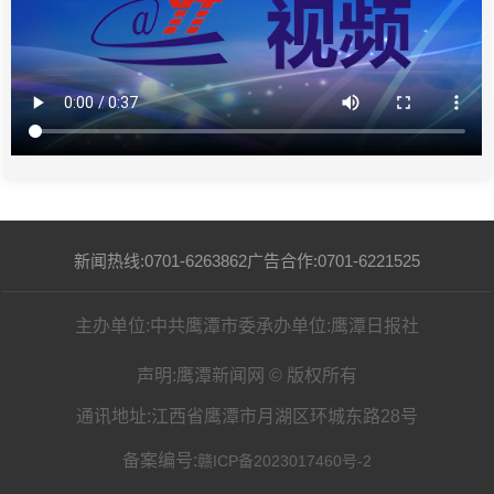
新闻热线:0701-6263862
广告合作:0701-6221525
主办单位:中共鹰潭市委
承办单位:鹰潭日报社
声明:鹰潭新闻网 © 版权所有
通讯地址:江西省鹰潭市月湖区环城东路28号
备案编号:
赣ICP备2023017460号-2