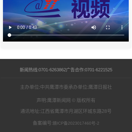
新闻热线:0701-6263862
广告合作:0701-6221525
主办单位:中共鹰潭市委
承办单位:鹰潭日报社
声明:鹰潭新闻网 © 版权所有
通讯地址:江西省鹰潭市月湖区环城东路28号
备案编号:
赣ICP备2023017460号-2