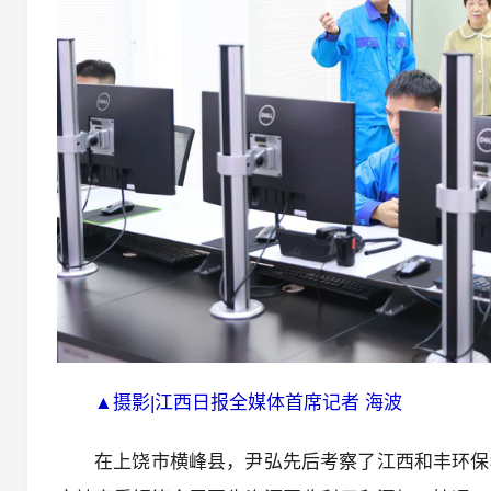
▲摄影|江西日报全媒体首席记者 海波
在上饶市横峰县，尹弘先后考察了江西和丰环保