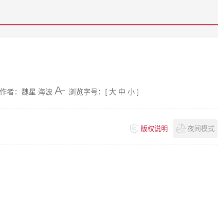
作者：魏星 海波
浏览字号：[
大
中
小
]
版权说明
夜间模式