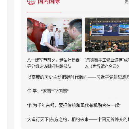
国内国际
更
八一建军节前夕，尹弘叶建春
“景德镇手工瓷业遗存”成
等分组走访慰问驻赣部队
入《世界遗产名录》
任 平：“家事”与“国事”
“作为千年古都，要把传统和现代有机融合在一起”