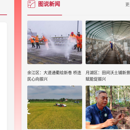
图说新闻
更
余江区：大道通衢绘新卷 桥连
月湖区：田间沃土铺新景
民心向振兴
赋能促振兴