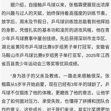
据介绍，自接触乒乓球以来，张楷霖便展现出浓厚
的兴趣与过人的天赋，始终保持着高强度的训练节奏，
放学后、周末及节假日，乒乓球训练馆总能看到他挥拍
的身影。凭借扎实的基本功和凌厉的进攻风格，他在青
少年乒乓球赛事中屡创佳绩，先后获得深圳市龙华区、
湖北省黄冈市乒乓球比赛9岁组男子单打冠军，安徽省
马鞍山市乒乓球比赛9岁组男子单打亚军，2025年江西
省百县青少年运动会三等奖等优异成绩。
“身为孩子的父亲及教练，一路走来感触很深。张
楷霖从5岁半开始启蒙，现在已经有3年半的球龄了。乒
乓球不仅锻炼了他的体魄，更磨炼了他的意志，让他学
会了如何面对压力、承受失败，也懂得了拼搏和团队合
作的意义。这些成长，对于我们来说，其实比奖牌更加