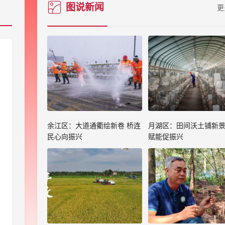
图说新闻
更
余江区：大道通衢绘新卷 桥连
月湖区：田间沃土铺新景
民心向振兴
赋能促振兴