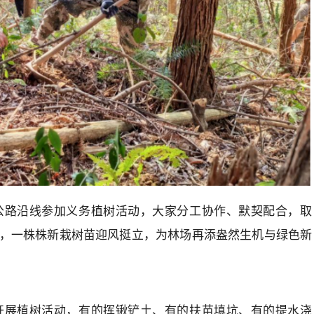
公路沿线参加义务植树活动，大家分工协作、默契配合，取
，一株株新栽树苗迎风挺立，为林场再添盎然生机与绿色新
开展植树活动，有的挥锹铲土、有的扶苗填坑、有的提水浇