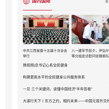
国内国际
更
中共江西省委十五届十次全会
八一建军节前夕，尹弘叶
举行
等分组走访慰问驻赣部队
微视频|总书记心系全民健身
构建更高水平的全民健身公共服务体系
一见·三个关键词，读懂中国经济“半年答卷”