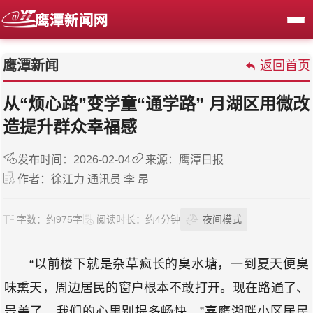
鹰潭新闻
返回首页
从“烦心路”变学童“通学路” 月湖区用微改
造提升群众幸福感
发布时间：2026-02-04
来源：鹰潭日报
作者：徐江力 通讯员 李 昂
字数：
约975字
阅读时长：
约4分钟
夜间模式
“以前楼下就是杂草疯长的臭水塘，一到夏天便臭
味熏天，周边居民的窗户根本不敢打开。现在路通了、
景美了，我们的心里别提多畅快。”嘉鹰湖畔小区居民