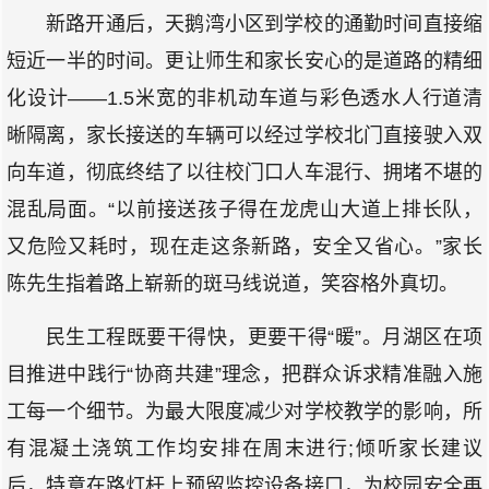
新路开通后，天鹅湾小区到学校的通勤时间直接缩
短近一半的时间。更让师生和家长安心的是道路的精细
化设计——1.5米宽的非机动车道与彩色透水人行道清
晰隔离，家长接送的车辆可以经过学校北门直接驶入双
向车道，彻底终结了以往校门口人车混行、拥堵不堪的
混乱局面。“以前接送孩子得在龙虎山大道上排长队，
又危险又耗时，现在走这条新路，安全又省心。”家长
陈先生指着路上崭新的斑马线说道，笑容格外真切。
民生工程既要干得快，更要干得“暖”。月湖区在项
目推进中践行“协商共建”理念，把群众诉求精准融入施
工每一个细节。为最大限度减少对学校教学的影响，所
有混凝土浇筑工作均安排在周末进行;倾听家长建议
后，特意在路灯杆上预留监控设备接口，为校园安全再