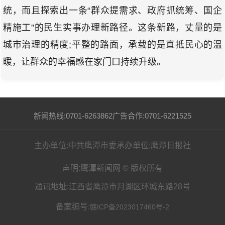
统，而且探索出一条“群众提需求、政府抓统筹、国企
精施工”的民生实事办理新路径。这条新路，丈量的是
城市治理的精度;平整的路面，承载的是直抵民心的温
暖，让群众的幸福感在家门口持续升级。
新闻热线:0701-6263862
广告合作:0701-6221525
主办单位:中共鹰潭市委
承办单位:鹰潭日报社
声明:鹰潭新闻网 © 版权所有
通讯地址:江西省鹰潭市月湖区环城东路28号
备案编号:
赣ICP备2023017460号-2