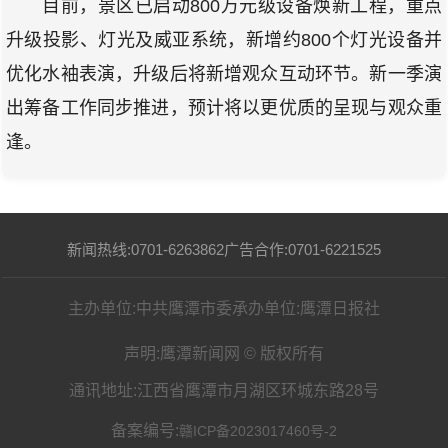
目前，景区已启动800万元级设备焕新工程，重点
升级投影、灯光及威亚系统，新增约800个灯光设备并
优化水袖表演，升级后将新增观众互动环节。新一季演
出筹备工作同步推进，预计将以更优质的呈现与观众重
逢。
新闻热线:0701-6263862
广告合作:0701-6221525
主办单位:中共鹰潭市委
承办单位:鹰潭日报社
声明:鹰潭新闻网 © 版权所有
通讯地址:江西省鹰潭市月湖区环城东路28号
备案编号:
赣ICP备2023017460号-2