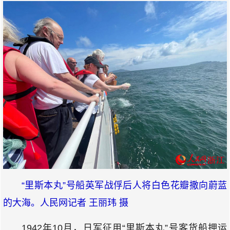
“里斯本丸”号船英军战俘后人将白色花瓣撒向蔚蓝
的大海。人民网记者 王丽玮 摄
1942年10月，日军征用“里斯本丸”号客货船押运