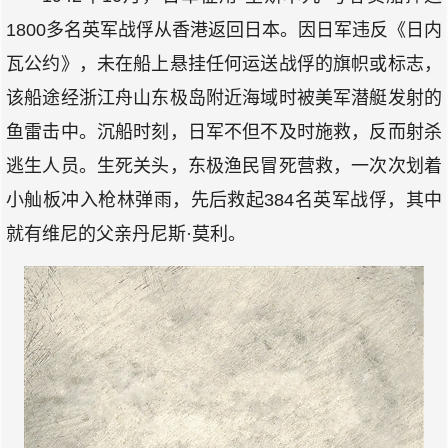
1800多名英军战俘从香港返回日本。因日军违反《日内
瓦公约》，未在船上悬挂任何运送战俘的旗帜或标志，
该船途经浙江舟山东极岛附近海域时被美军潜艇发射的
鱼雷击中。沉船时刻，日军不但不及时施救，反而射杀
逃生人员。生死关头，东极渔民冒死营救，一次次划着
小舢板冲入枪林弹雨，先后救起384名英军战俘，其中
就有维尼的父亲丹尼斯·莫利。