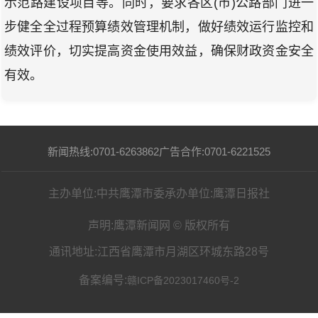
示范路建设项目等。同时，要求各区(市)公路部门进一
步健全全过程预算绩效管理机制，做好绩效运行监控和
绩效评价，切实提高资金使用效益，确保财政资金安全
有效。
新闻热线:0701-6263862
广告合作:0701-6221525
主办单位:中共鹰潭市委
承办单位:鹰潭日报社
声明:鹰潭新闻网 © 版权所有
通讯地址:江西省鹰潭市月湖区环城东路28号
备案编号:
赣ICP备2023017460号-2