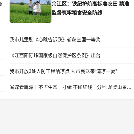
治
余江区：铁纪护航高标准农田 精准
监督筑牢粮食安全防线
我市儿童剧《心跳告诉我》斩获全国一等奖
《江西阳际峰国家级自然保护区条例》出台
我市开放3处人防工程纳凉点 为市民送来“清凉一夏”
省媒看鹰潭丨不占生态一寸绿 不碰红线一分地 龙虎山景区