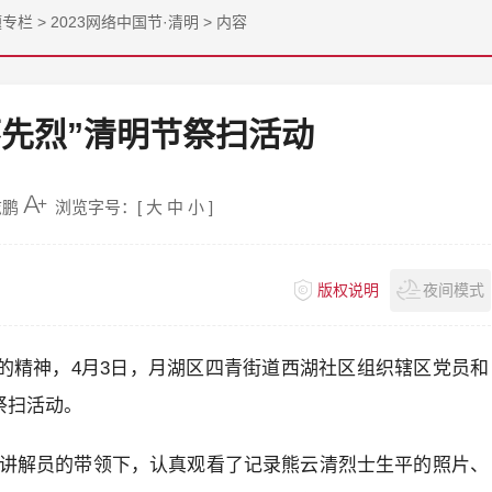
题专栏
>
2023网络中国节·清明
>
内容
怀先烈”清明节祭扫活动
志鹏
浏览字号：[
大
中
小
]
版权说明
夜间模式
”的精神，4月3日，月湖区四青街道西湖社区组织辖区党员和
祭扫活动。
讲解员的带领下，认真观看了记录熊云清烈士生平的照片、