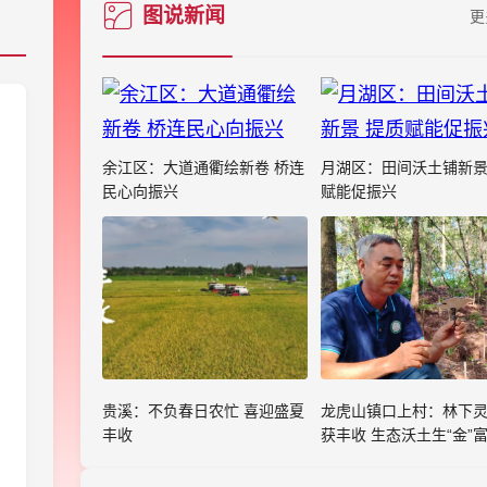
图说新闻
更
余江区：大道通衢绘新卷 桥连
月湖区：田间沃土铺新景
民心向振兴
赋能促振兴
贵溪：不负春日农忙 喜迎盛夏
龙虎山镇口上村：林下
丰收
获丰收 生态沃土生“金”