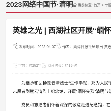
2023网络中国节·清明
当前位置:
首页
>
专
英雄之光 | 西湖社区开展“缅
发布时间：2023-04-07
作者：鹰潭日报社通讯员 黄
字数：
约252字
阅读时长：
约1分钟
为继承和弘扬熊云清烈士“生作奉献，死为人民
志愿者到熊云清烈士纪念馆，开展“缅怀先烈”清明节
党员和志愿者们怀着深深的敬意走进纪念馆，在