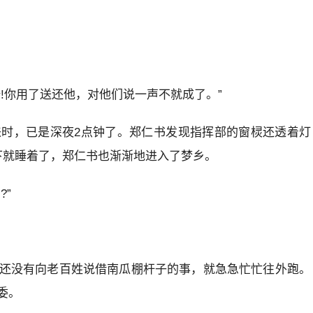
!你用了送还他，对他们说一声不就成了。”
时，已是深夜2点钟了。郑仁书发现指挥部的窗棂还透着灯
下就睡着了，郑仁书也渐渐地进入了梦乡。
?”
还没有向老百姓说借南瓜棚杆子的事，就急急忙忙往外跑。
委。