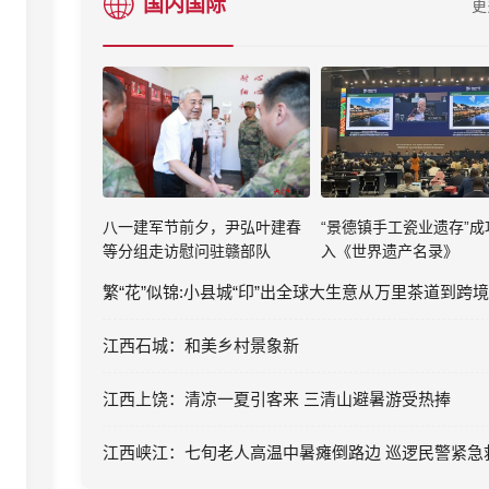
国内国际
更
八一建军节前夕，尹弘叶建春
“景德镇手工瓷业遗存”成
等分组走访慰问驻赣部队
入《世界遗产名录》
江西石城：和美乡村景象新
江西上饶：清凉一夏引客来 三清山避暑游受热捧
江西峡江：七旬老人高温中暑瘫倒路边 巡逻民警紧急