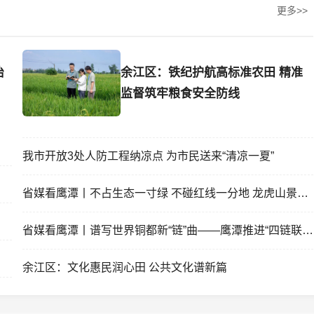
更多>>
治
余江区：铁纪护航高标准农田 精准
监督筑牢粮食安全防线
我市开放3处人防工程纳凉点 为市民送来“清凉一夏”
省媒看鹰潭丨不占生态一寸绿 不碰红线一分地 龙虎山景区
省媒看鹰潭丨谱写世界铜都新“链”曲——鹰潭推进“四链联
余江区：文化惠民润心田 公共文化谱新篇