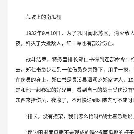
荒坡上的南瓜棚
1932年9月10日，为了巩固闽北苏区，消
夜，歼灭了大批敌人，红十军也有部分伤亡。
战斗结束，特务营排长郑仁书得到连部命令：
去。郑仁书急步走到一位伤员身旁蹲下，用手一摸，
在伤员的身上。郑仁书是贵溪县泗沥乡郑家坊人，19
是和他一起参军的好兄弟，看到自己的战士受伤没有
东西来抬伤员，夜凉了，不赶快送到医院去可不成呀!
“排长，没有担架，我们怎么抬呀!”战士着急地说
“那边田里南瓜棚不是现成的吗?拆南瓜棚的杆