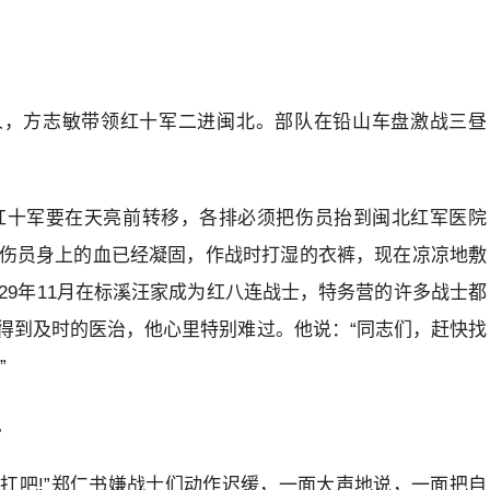
灭敌人，方志敏带领红十军二进闽北。部队在铅山车盘激战三昼
红十军要在天亮前转移，各排必须把伤员抬到闽北红军医院
伤员身上的血已经凝固，作战时打湿的衣裤，现在凉凉地敷
29年11月在标溪汪家成为红八连战士，特务营的许多战士都
得到及时的医治，他心里特别难过。他说：“同志们，赶快找
”
。
子扛吧!”郑仁书嫌战士们动作迟缓，一面大声地说，一面把自