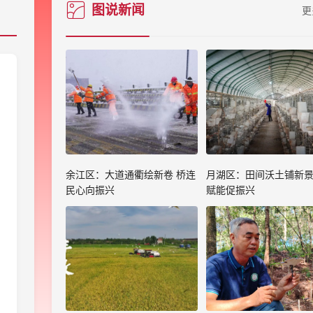
图说新闻
更
余江区：大道通衢绘新卷 桥连
月湖区：田间沃土铺新景
民心向振兴
赋能促振兴