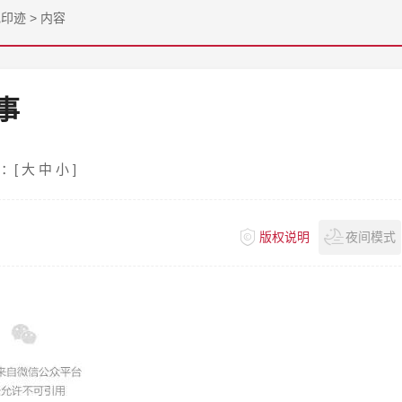
色印迹
>
内容
事
：[
大
中
小
]
版权说明
夜间模式