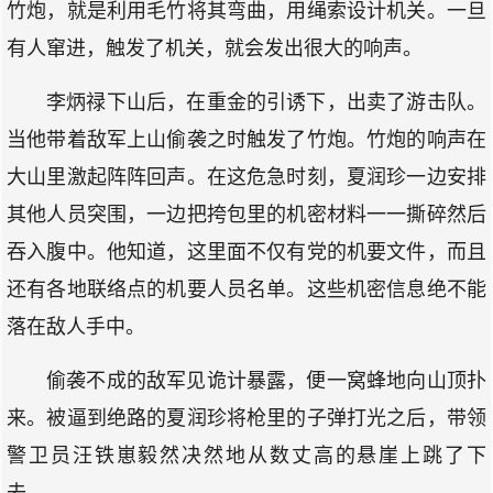
竹炮，就是利用毛竹将其弯曲，用绳索设计机关。一旦
有人窜进，触发了机关，就会发出很大的响声。
李炳禄下山后，在重金的引诱下，出卖了游击队。
当他带着敌军上山偷袭之时触发了竹炮。竹炮的响声在
大山里激起阵阵回声。在这危急时刻，夏润珍一边安排
其他人员突围，一边把挎包里的机密材料一一撕碎然后
吞入腹中。他知道，这里面不仅有党的机要文件，而且
还有各地联络点的机要人员名单。这些机密信息绝不能
落在敌人手中。
偷袭不成的敌军见诡计暴露，便一窝蜂地向山顶扑
来。被逼到绝路的夏润珍将枪里的子弹打光之后，带领
警卫员汪铁崽毅然决然地从数丈高的悬崖上跳了下
去……