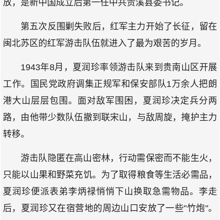
放，是新中国成立后第一任中共贵溪县委书记。
第五次反围剿失败后，红军主力开始了长征，留在
闽北苏区的红军游击队伍就进入了最为艰苦的岁月。
1943年8月，夏润珍率领游击队来到贵南山区开展
工作。国民党政府调集正规军和保安部队1万余人把朗
港大山层层包围。面对敌军围困，夏润珍决定兵分两
路，由他带少数队伍撤到联宋山，与敌周旋，掩护主力
转移。
游击队隐匿在高山密林，行动需保密而不能生火，
只能以山果和野菜充饥。为了取得粮食等生活必需品，
夏润珍便派表弟李炳禄悄悄下山换取急需物品。李走
后，夏润珍又在宿营地的周边山口安放了一些"竹炮"。