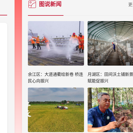
图说新闻
更
余江区：大道通衢绘新卷 桥连
月湖区：田间沃土铺新景
民心向振兴
赋能促振兴