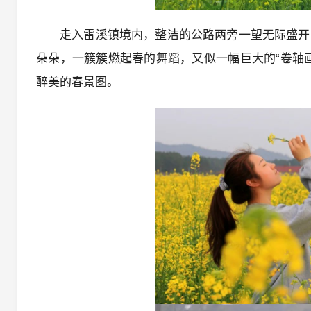
走入雷溪镇境内，整洁的公路两旁一望无际盛开
朵朵，一簇簇燃起春的舞蹈，又似一幅巨大的“卷轴
醉美的春景图。