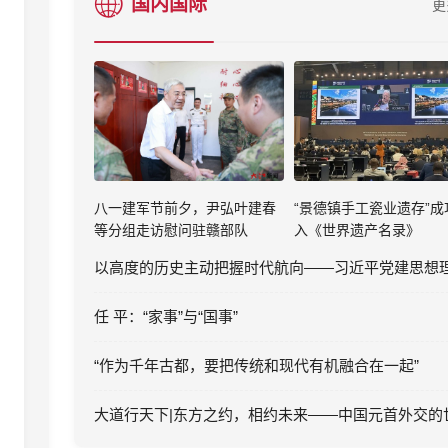
国内国际
更
八一建军节前夕，尹弘叶建春
“景德镇手工瓷业遗存”成
等分组走访慰问驻赣部队
入《世界遗产名录》
任 平：“家事”与“国事”
“作为千年古都，要把传统和现代有机融合在一起”