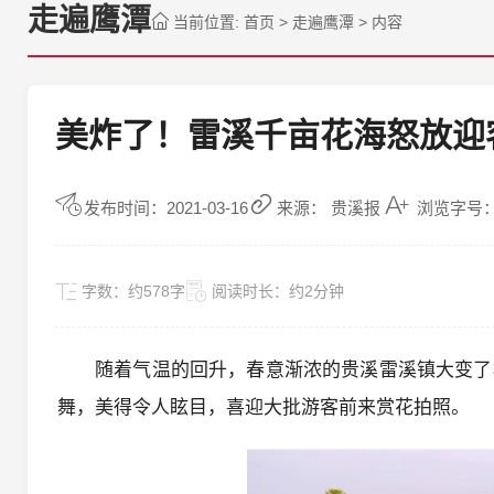
走遍鹰潭
当前位置:
首页
>
走遍鹰潭
>
内容
美炸了！雷溪千亩花海怒放迎
发布时间：2021-03-16
来源： 贵溪报
浏览字号：
字数：
约578字
阅读时长：
约2分钟
随着气温的回升，春意渐浓的贵溪雷溪镇大变了
舞，美得令人眩目，喜迎大批游客前来赏花拍照。