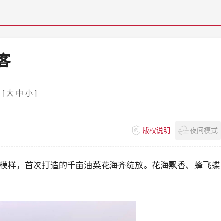
客
[
大
中
小
]
版权说明
夜间模式
模样，首次打造的千亩油菜花海齐绽放。花海飘香、蜂飞蝶