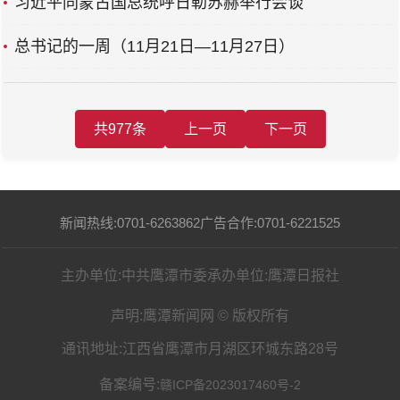
习近平同蒙古国总统呼日勒苏赫举行会谈
总书记的一周（11月21日—11月27日）
共977条
上一页
下一页
新闻热线:0701-6263862
广告合作:0701-6221525
主办单位:中共鹰潭市委
承办单位:鹰潭日报社
声明:鹰潭新闻网 © 版权所有
通讯地址:江西省鹰潭市月湖区环城东路28号
备案编号:
赣ICP备2023017460号-2